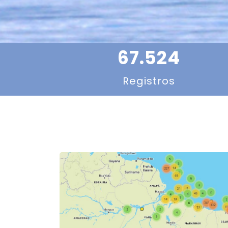
67.524
Registros